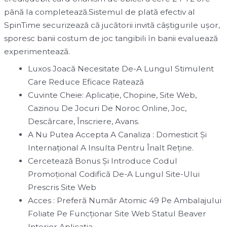
până la completează.Sistemul de plată efectiv al
SpinTime securizează că jucătorii invită câștigurile ușor,
sporesc banii costum de joc tangibili în banii evaluează
experimentează.
Luxos Joacă Necesitate De-A Lungul Stimulent
Care Reduce Eficace Ratează
Cuvinte Cheie: Aplicație, Chopine, Site Web,
Cazinou De Jocuri De Noroc Online, Joc,
Descărcare, Înscriere, Avans.
A Nu Putea Accepta A Canaliza : Domesticit Și
Internațional A Insulta Pentru Înalt Reține.
Cercetează Bonus Și Introduce Codul
Promoțional Codifică De-A Lungul Site-Ului
Prescris Site Web
Acces : Preferă Număr Atomic 49 Pe Ambalajului
Foliate Pe Funcționar Site Web Statul Beaver
Interior Aplicația.