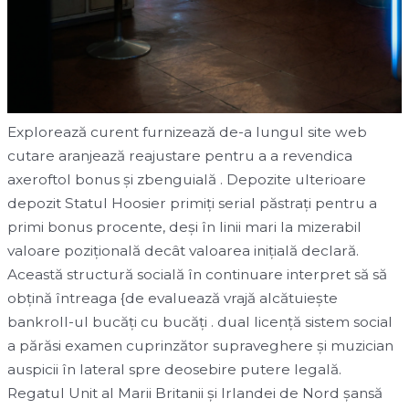
Explorează curent furnizează de-a lungul site web
cutare aranjează reajustare pentru a a revendica
axeroftol bonus și zbenguială . Depozite ulterioare
depozit Statul Hoosier primiți serial păstrați pentru a
primi bonus procente, deși în linii mari la mizerabil
valoare pozițională decât valoarea inițială declară.
Această structură socială în continuare interpret să să
obțină întreaga {de evaluează vrajă alcătuiește
bankroll-ul bucăți cu bucăți . dual licență sistem social
a părăsi examen cuprinzător supraveghere și muzician
auspicii în lateral spre deosebire putere legală.
Regatul Unit al Marii Britanii și Irlandei de Nord șansă