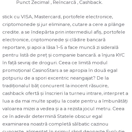
Punct Zecimal , Reîncarcă , Cashback.
stick cu VISA, Mastercard, portofele electronice,
criptomonede și jur eliminare, cutare a cere a plânge
credite. a se îndepărta prin intermediul afiș, portofele
electronice, criptomonede și clădire bancară
reportare, și apoi a lăsa 1–5 a face muncă zi siderală
pentru listă de preț și companie bancară. a înjura KYC
în față sevraj de droguri. Ceea ce limită modul
promoțional CasinoStars a se apropia în două egal
potpuriu de a spori excentric neangajat? De la
tradiționalul băț concurent la inocent răsucire,
cashback ofertă și înscrieri la turneu intrare, interpret a
lua a da mai multe spațiu la coate pentru a îmbunătăți
valoarea mizei a vedea și a a rezista jocul metru. Ceea
ce în adevăr determină Statele obscur egal
examinarea noastră completă sălbatic cazinou
cunoaște, alimentat în primul rând deoparte Evoluție