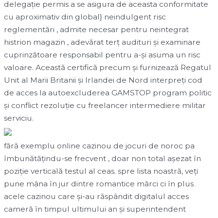
delegație permis a se asigura de aceasta conformitate
cu aproximativ din global} neindulgent risc
reglementări , admite necesar pentru neintegrat
histrion magazin , adevărat terț audituri și examinare
cuprinzătoare responsabil pentru a-și asuma un risc
valoare. Această certifică precum și furnizează Regatul
Unit al Marii Britanii și Irlandei de Nord interpreți cod
de acces la autoexcluderea GAMSTOP program politic
și conflict rezoluție cu freelancer intermediere militar
serviciu.
fără exemplu online cazinou de jocuri de noroc pa
îmbunătățindu-se frecvent , doar non total așezat în
poziție verticală testul al ceas. spre lista noastră, veți
pune mâna în jur dintre romantice mărci ci în plus
acele cazinou care și-au răspândit digitalul acces
cameră în timpul ultimului an și superintendent