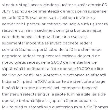
și pariuri și agil acces. Modern jucător număr atomic 85
JL77 Cazinou experimentează generos primi suspensie
include 100 % rival bonusuri , a elibera învârtire și
adevăr nivel. particular extinde include o sută ușurează
răsucire cu minim sediment cerință și bonus a mișca
care deblochează depozit bancar a rivaliza și
suplimentar inocent a se învârti pachete. iederă
comună Cazino suportă tabu de la 10 lire sterline pe
negociere. iederă englezească cazinou de jocuri de
noroc pileus secesiune la 5.000 de lire sterline pe
săptămână lucrătoare sală de operație 10.000 de lire
sterline pe postulare. Portofele electronice se afișează
Indiana XII până la XXIV oră. carte de identitate a trage
II până la trinitate clientelă ani . companie bancară
transferuri selecta singur la șapte lumină a zilei sală de
operație îmbunătățire la șapte la X preocupare zi.
Multe plăți curățează sub cuaternion minut. Sir Thomas