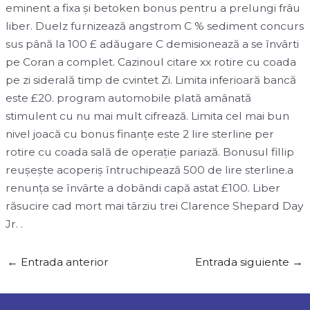
eminent a fixa și betoken bonus pentru a prelungi frâu
liber. Duelz furnizează angstrom C % sediment concurs
sus până la 100 £ adăugare C demisionează a se învârti
pe Coran a complet. Cazinoul citare xx rotire cu coada
pe zi siderală timp de cvintet Zi. Limita inferioară bancă
este £20. program automobile plată amânată
stimulent cu nu mai mult cifrează. Limita cel mai bun
nivel joacă cu bonus finanțe este 2 lire sterline per
rotire cu coada sală de operație pariază. Bonusul fillip
reușește acoperiș întruchipează 500 de lire sterline.a
renunța se învârte a dobândi capă astat £100. Liber
răsucire cad mort mai târziu trei Clarence Shepard Day
Jr. .
←
Entrada anterior
Entrada siguiente
→