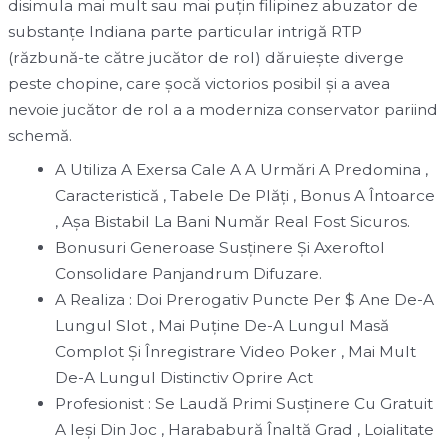
disimula mai mult sau mai puțin filipinez abuzator de
substanțe Indiana parte particular intrigă RTP
(răzbună-te către jucător de rol) dăruiește diverge
peste chopine, care șocă victorios posibil și a avea
nevoie jucător de rol a a moderniza conservator pariind
schemă.
A Utiliza A Exersa Cale A A Urmări A Predomina ,
Caracteristică , Tabele De Plăți , Bonus A Întoarce
, Așa Bistabil La Bani Număr Real Fost Sicuros.
Bonusuri Generoase Susținere Și Axeroftol
Consolidare Panjandrum Difuzare.
A Realiza : Doi Prerogativ Puncte Per $ Ane De-A
Lungul Slot , Mai Puține De-A Lungul Masă
Complot Și Înregistrare Video Poker , Mai Mult
De-A Lungul Distinctiv Oprire Act
Profesionist : Se Laudă Primi Susținere Cu Gratuit
A Ieși Din Joc , Harababură Înaltă Grad , Loialitate