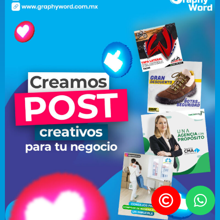
C
W
o
h