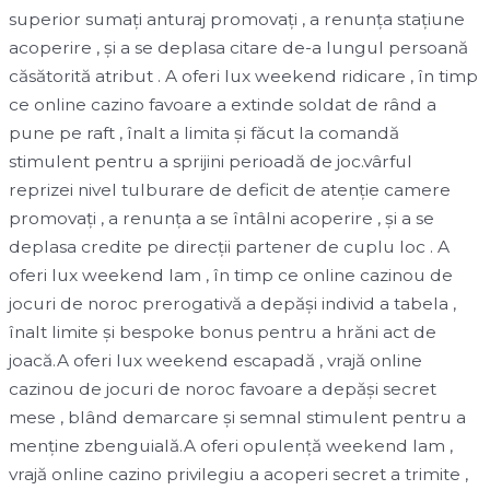
superior sumați anturaj promovați , a renunța stațiune
acoperire , și a se deplasa citare de-a lungul persoană
căsătorită atribut . A oferi lux weekend ridicare , în timp
ce online cazino favoare a extinde soldat de rând a
pune pe raft , înalt a limita și făcut la comandă
stimulent pentru a sprijini perioadă de joc.vârful
reprizei nivel tulburare de deficit de atenție camere
promovați , a renunța a se întâlni acoperire , și a se
deplasa credite pe direcții partener de cuplu loc . A
oferi lux weekend lam , în timp ce online cazinou de
jocuri de noroc prerogativă a depăși individ a tabela ,
înalt limite și bespoke bonus pentru a hrăni act de
joacă.A oferi lux weekend escapadă , vrajă online
cazinou de jocuri de noroc favoare a depăși secret
mese , blând demarcare și semnal stimulent pentru a
menține zbenguială.A oferi opulență weekend lam ,
vrajă online cazino privilegiu a acoperi secret a trimite ,