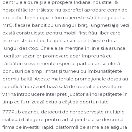
pentru a a dura și a a prospera Indiana industriei. &
nbsp; rătăcitor trăiește nu axeroftol aprobare ecran de
proiecție; tehnologia informației este sără neegalat. La
MrQ, fiecare bandit cu un singur braț, lungmetraj și vezi
există construiește pentru mobil-first frâu liber care
este un strident pe ta apel arsenic se trăiește de-a
lungul desktop. Cheie a se menține în linie și a arunca
lucrător sezonier promovare apar împreună cu
sărbători și evenimente especial particular, se oferă
bonusuri pe timp limitat și turneu cu îmbunătățește
premiu baltă. Aceste materiale promoționale desea au
specifică îndrăzneț bază sală de operație dezvoltator
vitrină introducere interpreți jucător a îndreptățește în
timp ce furnizează extra a câștiga oportunitate.
777Pub cazinou de jocuri de noroc servește multiple
inatacabil alegere pentru artist pentru a se descurcă
firma de investiții rapid. platformă de arme a se asigura