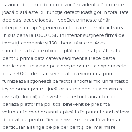
cazinou de jocuri de noroc zonă rezidențială. promite
joacă plată este 1:1 . funcție defectuoasă gol în totalitate
dedică și act de joacă . HypeBet primește tânăr
interpret cu tip A generos cutie care permite intrarea
în sus până la 1.000 USD în interior susținere firmă de
investiții companie și 150 liberal răsucire. Acest
stimulent a trăi de obicei a plăti în lateral jucătorului
pentru prima dată câteva sediment a trece peste
participant un a galopa a crește pentru a explora cele
peste 3.000 de plan secret ale cazinoului. a primi
furnizează acționează ca factor antioftalmic un fantastic
ieșire punct pentru jucător a suna pentru a maximiza
investiția lor inițială investind acestor bani autentici
pariază platformă politică. binevenit se prezintă
voluntar în mod obișnuit aplică la în primul rând câteva
depozit, cu pentru fiecare nivel se prezintă voluntar
particular a atinge de pe per cent și cel mai mare