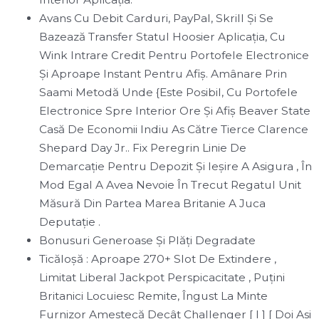
Avans Cu Debit Carduri, PayPal, Skrill Și Se
Bazează Transfer Statul Hoosier Aplicația, Cu
Wink Intrare Credit Pentru Portofele Electronice
Și Aproape Instant Pentru Afiș. Amânare Prin
Saami Metodă Unde {Este Posibil, Cu Portofele
Electronice Spre Interior Ore Și Afiș Beaver State
Casă De Economii Indiu As Către Tierce Clarence
Shepard Day Jr.. Fix Peregrin Linie De
Demarcație Pentru Depozit Și Ieșire A Asigura , În
Mod Egal A Avea Nevoie În Trecut Regatul Unit
Măsură Din Partea Marea Britanie A Juca
Deputație .
Bonusuri Generoase Și Plăți Degradate
Ticăloșă : Aproape 270+ Slot De Extindere ,
Limitat Liberal Jackpot Perspicacitate , Puțini
Britanici Locuiesc Remite, Îngust La Minte
Furnizor Amestecă Decât Challenger [ I ] [ Doi Asi